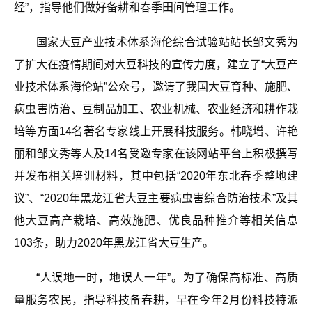
经”，指导他们做好备耕和春季田间管理工作。
国家
大豆产业技术体系海伦
综合试验
站站长邹文秀为
了扩大在
疫情期间对
大豆科技
的
宣传力度，建立了“大豆产
业技术体系海伦站”公众号，邀请了我国大豆育种、施肥、
病虫害防治
、豆制品加工、农业机械、农业经济
和
耕作
栽
培
等方面
14
名
著名专家
线上开展
科技服务。韩晓增、许艳
丽
和
邹文秀等
人及
14
名受邀专家
在该网站平台上积极撰写
并发布相关培训材料
，
其中
包括
“
2020
年东北春季整地建
议”、“
2020
年黑龙江省大豆主要病虫害综合防治技术”及其
他大豆高产栽培、高效施肥、优良品种推介等相关信息
103
条，助力
2020
年黑龙江省大豆生产。
“人误地一时，地误人一年”。为了确保高标准、高质
量服务农民，指导科技备春耕，
早在
今年
2
月份科技特派