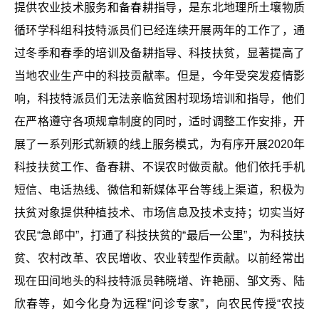
提供农业技术服务和备春耕
指导，是东北地理所土壤物质
循环学科组科技特派员们已经连续开展两年的工作了，通
过
冬季和春季的培训及备耕
指导、科技扶贫，
显著提高了
当地农业生产中的科技贡献率。但是，今年受突发疫情影
响，科技特派员们无法亲临贫困村现场培训和指导，他们
在严格遵守各项规章制度的同时，适时调整工作安排，开
展了一系列形式新颖的线上服务模式，为有序开展
2020
年
科技扶贫工作、备春耕、不误农时做贡献。他们依托手机
短信、电话热线、微信和新媒体平台等线上渠道，积极为
扶贫对象提供种植技术、市场信息及技术支持；切实当好
农民“急郎中”，打通了科技扶贫的“最后一公里”，为科技扶
贫、农村改革、农民增收、农业转型作贡献。以前经常出
现在田间地头的科技特派员韩晓增、许艳丽、邹文秀、陆
欣春等，如今化身为远程“问诊专家”，向农民传授“农技