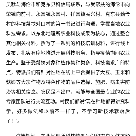
员就与海伦市
和克东县
科
信
局联系，与
受帮扶的
海伦
市
向
荣镇向前村、
永富镇永富村、
祥富镇民兴村、克东县
勤俭
村
的科技帮扶对口村的第一书记
进行
沟通，
掌握
当地农业
科技需求
。以东北地理所农业科技成果为核心，通过整合
其他相关材料，
撰写
了一系列的
科技
培训
材料
，进行线上
发布，
扎实有序地推进
开展
科技服务，
指导疫情期间农业
生产。
鉴于受帮扶对象种植作物种类多、科技需求广的特
点，特派员们有针对性地在线上平台提供了大豆、玉米和
菇娘等大宗作物及特色作物的品种选择、施肥、病虫害防
治等相关信息。农民足不出户，就能与全国最专业的农业
专家团队进行交流互动。村民们都说“现在种地都得讲究科
学，好多做法和以前不一样了，不学习新技术就落后
了！”。