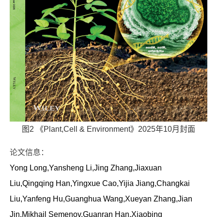
图2 《Plant,Cell & Environment》2025年10月封面
论文信息：
Yong Long,Yansheng Li,Jing Zhang,Jiaxuan
Liu,Qingqing Han,Yingxue Cao,Yijia Jiang,Changkai
Liu,Yanfeng Hu,Guanghua Wang,Xueyan Zhang,Jian
Jin,Mikhail Semenov,Guanran Han,Xiaobing