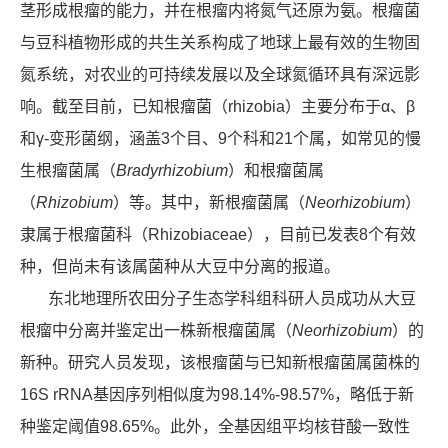
茎形成根瘤的能力，并在根瘤内将氮气还原为氨。根瘤菌
与豆科植物形成的共生关系构成了地球上最有效的生物固
氮系统，对农业的可持续发展以及全球氮循环具有深远影
响。截至目前，已知根瘤菌（rhizobia）主要分布于α、β
和γ-变形菌纲，涵盖3个目、9个科和21个属，如常见的慢
生根瘤菌属（
Bradyrhizobium
）和根瘤菌属
（
Rhizobium
）等。其中，新根瘤菌属（
Neorhizobium
）
隶属于根瘤菌科（Rhizobiaceae），目前已发表8个有效
种，但尚未有该属菌种从大豆中分离的报道。
东北地理所农田分子生态学科组科研人员成功从大豆
根瘤中分离并鉴定出一株新根瘤菌属（
Neorhizobium
）的
新种。研究人员发现，该根瘤菌与已知新根瘤菌属菌株的
16S rRNA基因序列相似度为98.14%-98.57%，略低于新
种鉴定阈值98.65%。此外，全基因组平均核苷酸一致性