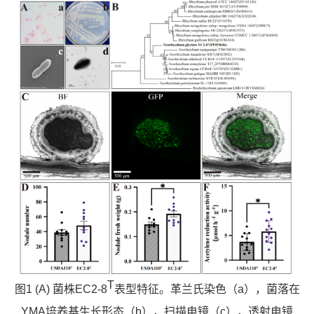
T
图1 (A) 菌株EC2-8
表型特征。革兰氏染色（a），菌落在
YMA培养基生长形态（b），扫描电镜（c），透射电镜