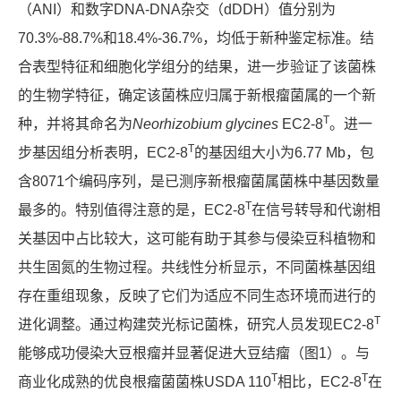
（ANI）和数字DNA-DNA杂交（dDDH）值分别为
70.3%-88.7%和18.4%-36.7%，均低于新种鉴定标准。结
合表型特征和细胞化学组分的结果，进一步验证了该菌株
的生物学特征，确定该菌株应归属于新根瘤菌属的一个新
T
种，并将其命名为
Neorhizobium glycines
EC2-8
。进一
T
步基因组分析表明，EC2-8
的基因组大小为6.77 Mb，包
含8071个编码序列，是已测序新根瘤菌属菌株中基因数量
T
最多的。特别值得注意的是，EC2-8
在信号转导和代谢相
关基因中占比较大，这可能有助于其参与侵染豆科植物和
共生固氮的生物过程。共线性分析显示，不同菌株基因组
存在重组现象，反映了它们为适应不同生态环境而进行的
T
进化调整。通过构建荧光标记菌株，研究人员发现EC2-8
能够成功侵染大豆根瘤并显著促进大豆结瘤（图1）。与
T
T
商业化成熟的优良根瘤菌菌株USDA 110
相比，EC2-8
在