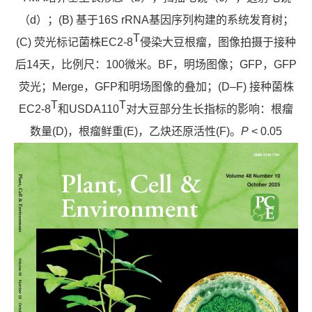
（d）；(B) 基于16S rRNA基因序列构建的系统发育树；
T
(C) 荧光标记菌株EC2-8
侵染大豆根瘤，图像拍摄于接种
后14天，比例尺：100微米。BF，明场图像；GFP，GFP
荧光；Merge，GFP和明场图像的叠加；(D–F) 接种菌株
T
T
EC2‐8
和USDA110
对大豆部分生长指标的影响：根瘤
数量(D)，根瘤鲜重(E)，乙炔还原活性(F)。
P
< 0.05