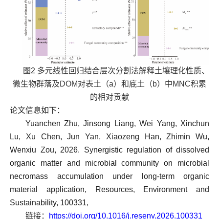
图2 多元线性回归结合层次分割法解释土壤理化性质、
微生物群落及DOM对表土（a）和底土（b）中MNC积累
的相对贡献
论文信息如下：
Yuanchen Zhu, Jinsong Liang, Wei Yang, Xinchun
Lu, Xu Chen, Jun Yan, Xiaozeng Han, Zhimin Wu,
Wenxiu Zou, 2026. Synergistic regulation of dissolved
organic matter and microbial community on microbial
necromass accumulation under long-term organic
material application, Resources, Environment and
Sustainability, 100331,
链接：
https://doi.org/10.1016/j.resenv.2026.100331