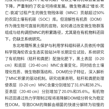
下降，严重制约了农业可持续发展。微生物通过“增长
-死
亡-衰减”过程产生的微生物残体碳（MNC）贡献超过50%
的农田土壤有机碳（SOC）库。但溶解性有机质（DOM）
作为微生物可直接利用的底物，如何通过改变微生物群落
组成与结构
调控MNC的积累路径，尤其是在有机物料还田
下，仍缺乏系统研究。
东北地理所黑土保护与利用学科组科研人员依托中国
科学院海伦农业生态实验站
34年长期定位试验，系统研究
了有机物料（秸秆和粪肥）配施化肥下，黑土表层（0-20
cm）和底层（20-40 cm）MNC含量变化，同时结合土壤
理化性质、微生物群落结构、DOM的分子特征，深入解析
了MNC积累的驱动机制。研究结果表明，秸秆和粪肥处理
使表层（0-20 cm）MNC含量分别增加了31.6%和38.2%，
亚表层（20-40 cm）分别增加了20.0%和35.6%。有机物
料还田通过热力学限制过程将易降解DOM组分转化为稳定
性DOM，导致DOM的降解由细菌的快速分解转为较慢的