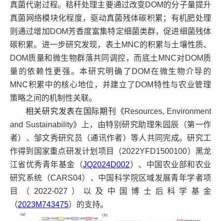
真菌代谢过程。秸秆处理主要通过改变DOM的分子量提升
真菌网络模块化程度，驱动真菌残体碳积累；有机肥处理
则通过增加DOM芳香度富集特定细菌类群，促进细菌残体
碳积累。进一步研究发现，表土MNC的积累与土壤性质、
DOM质量和微生物群落共同调控，而底土MNC对DOM质
量的依赖性更强。本研究明确了DOM在微生物介导的
MNC积累中的核心地位，并建立了DOM特性与农业管理
策略之间的机制性关联。
相关研究发表在国际期刊《
Resources, Environment
and Sustainability》上，由特别研究助理朱园辰（第一作
者）、邹文秀研究员（通讯作者）等人共同完成。研究工
作得到国家重点研发计划项目（2022YFD1500100）黑龙
江省优秀青年基金（
JQ2024D002
）、中国农业部和农业
研究系统（CARS04）、中国科学院区域发展青年学者项
目（2022-027）以及中国博士后科学基金
（
2023M743475
）的支持。