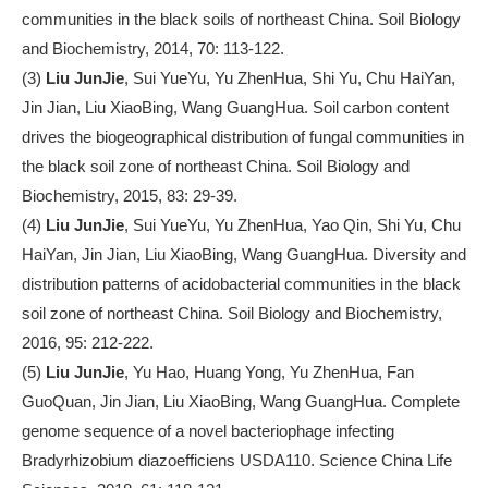
communities in the black soils of northeast China. Soil Biology
and Biochemistry, 2014, 70: 113-122.
(3)
Liu JunJie
, Sui YueYu, Yu ZhenHua, Shi Yu, Chu HaiYan,
Jin Jian, Liu XiaoBing, Wang GuangHua. Soil carbon content
drives the biogeographical distribution of fungal communities in
the black soil zone of northeast China. Soil Biology and
Biochemistry, 2015, 83: 29-39.
(4)
Liu JunJie
, Sui YueYu, Yu ZhenHua, Yao Qin, Shi Yu, Chu
HaiYan, Jin Jian, Liu XiaoBing, Wang GuangHua. Diversity and
distribution patterns of acidobacterial communities in the black
soil zone of northeast China. Soil Biology and Biochemistry,
2016, 95: 212-222.
(5)
Liu JunJie
, Yu Hao, Huang Yong, Yu ZhenHua, Fan
GuoQuan, Jin Jian, Liu XiaoBing, Wang GuangHua. Complete
genome sequence of a novel bacteriophage infecting
Bradyrhizobium diazoefficiens USDA110. Science China Life