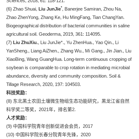
Sciences, 2018, 61: 118-121.
*
(6) Zhao Shuai,
Liu JunJie
, Banerjee Samiran, Zhou Na,
Zhao ZhenYong, Zhang Ke, Hu MingFang, Tian ChangYan.
Biogeographical distribution of bacterial communities in saline
agricultural soil. Geoderma, 2019, 361: 114095.
(7)
Liu ZhuXiu.
, Liu JunJie*., Yu ZhenHua., Yao Qin., Li
YanSheng., Liang AiZhen., Zhang Wu., Mi Gang., Jin Jian., Liu
XiaoBing, Wang GuangHua. Long-term continuous cropping of
soybean is comparable to crop rotation in mediating microbial
abundance, diversity and community composition. Soil &
Tillage Research, 2020, 197: 104503.
科技奖励：
(8) 东北黑土农田土壤微生物组生态功能研究，黑龙江省自然
科学奖二等奖，2021年，排名第2.
人才奖励：
(9) 中国科学院青年创新促进会会员，2017
(10) 中国科学院长春分院青年先锋，2020