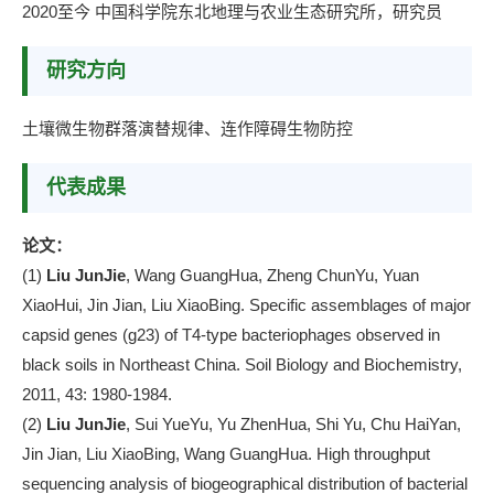
2020至今 中国科学院东北地理与农业生态研究所，研究员
研究方向
土壤微生物群落演替规律、连作障碍生物防控
代表成果
论文：
(1)
Liu JunJie
, Wang GuangHua, Zheng ChunYu, Yuan
XiaoHui, Jin Jian, Liu XiaoBing. Specific assemblages of major
capsid genes (g23) of T4-type bacteriophages observed in
black soils in Northeast China. Soil Biology and Biochemistry,
2011, 43: 1980-1984.
(2)
Liu JunJie
, Sui YueYu, Yu ZhenHua, Shi Yu, Chu HaiYan,
Jin Jian, Liu XiaoBing, Wang GuangHua. High throughput
sequencing analysis of biogeographical distribution of bacterial