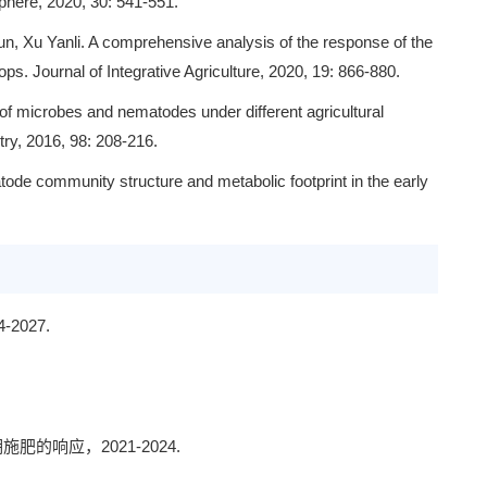
phere, 2020, 30: 541-551.
n, Xu Yanli. A comprehensive analysis of the response of the
ps. Journal of Integrative Agriculture, 2020, 19: 866-880.
of microbes and nematodes under different agricultural
try, 2016, 98: 208-216.
tode community structure and metabolic footprint in the early
027.
响应，2021-2024.
.