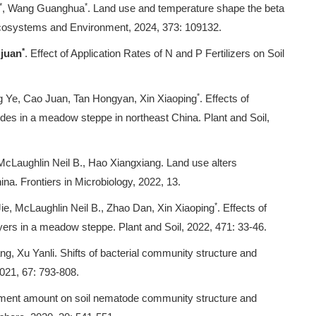
*
*
, Wang Guanghua
. Land use and temperature shape the beta
, Ecosystems and Environment, 2024, 373: 109132.
*
juan
. Effect of Application Rates of N and P Fertilizers on Soil
*
ang Ye, Cao Juan, Tan Hongyan, Xin Xiaoping
. Effects of
es in a meadow steppe in northeast China. Plant and Soil,
McLaughlin Neil B., Hao Xiangxiang. Land use alters
na. Frontiers in Microbiology, 2022, 13.
*
Jie, McLaughlin Neil B., Zhao Dan, Xin Xiaoping
. Effects of
ayers in a meadow steppe. Plant and Soil, 2022, 471: 33-46.
g, Xu Yanli. Shifts of bacterial community structure and
021, 67: 793-808.
ndment amount on soil nematode community structure and