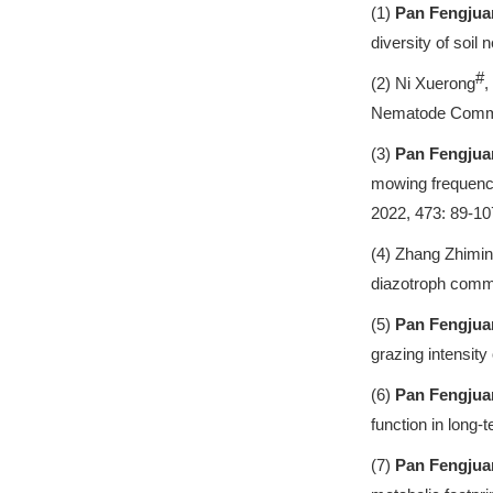
(1)
Pan Fengjua
diversity of soi
#
(2) Ni Xuerong
,
Nematode Communi
(3)
Pan Fengjua
mowing frequency
2022, 473: 89-10
(4) Zhang Zhimi
diazotroph commun
(5)
Pan Fengjua
grazing intensity
(6)
Pan Fengjua
function in long
(7)
Pan Fengjua