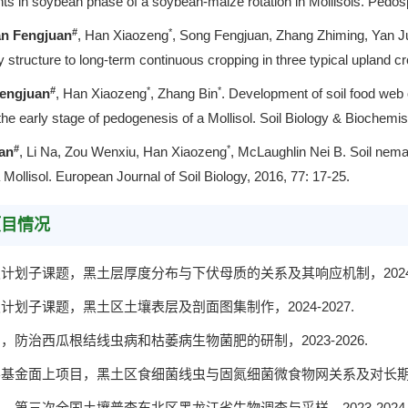
ints in soybean phase of a soybean-maize rotation in Mollisols. Pedos
#
*
n Fengjuan
, Han Xiaozeng
, Song Fengjuan, Zhang Zhiming, Yan Ju
structure to long-term continuous cropping in three typical upland cro
#
*
*
engjuan
, Han Xiaozeng
, Zhang Bin
. Development of soil food web 
the early stage of pedogenesis of a Mollisol. Soil Biology & Biochemis
#
*
an
, Li Na, Zou Wenxiu, Han Xiaozeng
, McLaughlin Nei B. Soil nema
Mollisol. European Journal of Soil Biology, 2016, 77: 17-25.
项目情况
研发计划子课题，黑土层厚度分布与下伏母质的关系及其响应机制，2024-2
发计划子课题，黑土区土壤表层及剖面图集制作，2024-2027.
目，防治西瓜根结线虫病和枯萎病生物菌肥的研制，2023-2026.
科学基金面上项目，黑土区食细菌线虫与固氮细菌微食物网关系及对长期施肥的
项目，第三次全国土壤普查东北区黑龙江省生物调查与采样，2023-2024