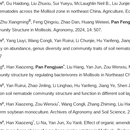
#
n
, Gu Haidong, Liu Zhuxiu, Sui Yueyu, McLaughlin Neil B., Liu Junjie
l nematodes across the Mollisol zone in northeast China. Agriculture
#
 Zhu Xiangming
, Feng Qingxiu, Zhao Dan, Huang Weiwei,
Pan Feng
ty Structure in Mollisols. Agronomy, 2024, 14: 507.
#
n
, Yang Liuyi, Wang Congli, Yan Ruirui, Li Chunjie, Hu Yanfeng, Ji
 on abundance, genus diversity and community traits of soil nematod
7
#
*
ng
, Han Xiaozeng,
Pan Fengjuan
, Liu Hang, Yan Jun, Zou Wenxiu, 
ity structure by regulating bacterivores in Mollisols in Northeast Chi
#
n
, Yan Ruirui, Zhao Jinling, Li Linghao, Hu Yanfeng, Jiang Ye, Shen 
 on soil nematode community structure and function in different soil l
#
*
n
, Han Xiaozeng, Zou Wenxiu
, Wang Congli, Zhang Zhiming, Liu Han
-term soybean monoculture. Archives of Agronomy and Soil Science, 2
#
*
n
, Han Xiaozeng
, Li Na, Yan Jun, Xu Yanli. Effect of organic ame