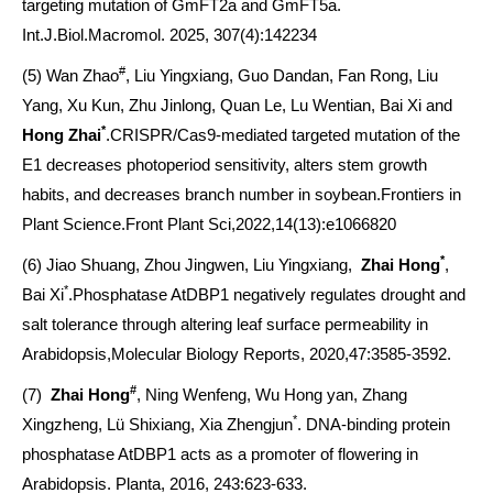
targeting mutation of GmFT2a and GmFT5a.
Int.J.Biol.Macromol. 2025, 307(4):142234
#
(5) Wan Zhao
, Liu Yingxiang, Guo Dandan, Fan Rong, Liu
Yang, Xu Kun, Zhu Jinlong, Quan Le, Lu Wentian, Bai Xi and
*
Hong Zhai
.CRISPR/Cas9-mediated targeted mutation of the
E1 decreases photoperiod sensitivity, alters stem growth
habits, and decreases branch number in soybean.Frontiers in
Plant Science.Front Plant Sci,2022,14(13):e1066820
*
(6) Jiao Shuang, Zhou Jingwen, Liu Yingxiang,
Zhai Hong
,
*
Bai Xi
.Phosphatase AtDBP1 negatively regulates drought and
salt tolerance through altering leaf surface permeability in
Arabidopsis,Molecular Biology Reports, 2020,47:3585-3592.
#
(7)
Zhai Hong
, Ning Wenfeng, Wu Hong yan, Zhang
*
Xingzheng, Lü Shixiang, Xia Zhengjun
. DNA-binding protein
phosphatase AtDBP1 acts as a promoter of flowering in
Arabidopsis. Planta, 2016, 243:623-633.