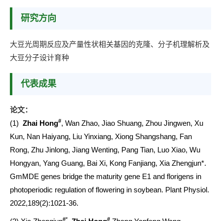
研究方向
大豆光周期反应及产量性状相关基因的克隆、分子机理解析及
大豆分子设计育种
代表成果
论文：
#
(1)
Zhai Hong
, Wan Zhao, Jiao Shuang, Zhou Jingwen, Xu
Kun, Nan Haiyang, Liu Yinxiang, Xiong Shangshang, Fan
Rong, Zhu Jinlong, Jiang Wenting, Pang Tian, Luo Xiao, Wu
Hongyan, Yang Guang, Bai Xi, Kong Fanjiang, Xia Zhengjun*.
GmMDE genes bridge the maturity gene E1 and florigens in
photoperiodic regulation of flowering in soybean. Plant Physiol.
2022,189(2):1021-36.
#*
#