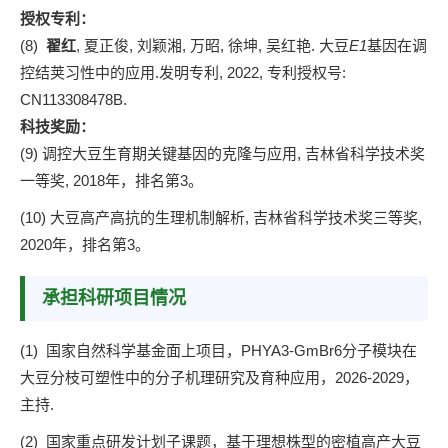
授权专利：
(8)
翟红
,
夏正俊, 刘颖湘, 万昭, 徐坤, 吴红艳. 大豆
E1
基因在调
控结荚习性中的应用.发明专利, 2022, 专利授权号:
CN113308478B.
科技奖励：
(9)
调控大豆生育期关键基因的克隆与应用, 吉林省科学技术奖
一等奖, 2018年，排名第3。
(10)
大豆高产高抗的生理机制解析, 吉林省科学技术奖三等奖,
2020年，排名第3。
承担科研项目情况
(1)
国家自然科学基金面上项目，PHYA3-GmBr6分子模块在
大豆分枝可塑性中的分子机理研究及育种应用，2026-2029，
主持.
(2)
国家重点研发计划子课题
，
基于理想株型的密植高产大豆