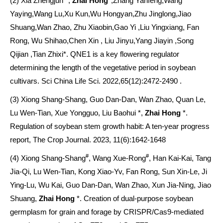
(2) Xia Zhengjun
,
Zhai Hong
,Zhang Yanfeng,Wang
Yaying,Wang Lu,Xu Kun,Wu Hongyan,Zhu Jinglong,Jiao
Shuang,Wan Zhao, Zhu Xiaobin,Gao Yi ,Liu Yingxiang, Fan
Rong, Wu Shihao,Chen Xin , Liu Jinyu,Yang Jiayin ,Song
Qijian ,Tian Zhixi*. QNE1 is a key flowering regulator
determining the length of the vegetative period in soybean
cultivars. Sci China Life Sci. 2022,65(12):2472-2490 .
(3) Xiong Shang-Shang, Guo Dan-Dan, Wan Zhao, Quan Le,
Lu Wen-Tian, Xue Yongguo, Liu Baohui *,
Zhai
Hong
*.
Regulation of soybean stem growth habit: A ten-year progress
report,
The Crop Journal. 2023, 11(6):1642-1648
#
#
(4) Xiong
Shang-Shang
, Wang Xue-Rong
, Han Kai-Kai, Tang
Jia-Qi, Lu Wen-Tian, Kong Xiao-Yv, Fan Rong, Sun Xin-Le, Ji
Ying-Lu, Wu Kai, Guo Dan-Dan, Wan Zhao, Xun Jia-Ning, Jiao
Shuang,
Zhai
Hong
*. Creation of dual-purpose soybean
germplasm for grain and forage by CRISPR/Cas9-mediated