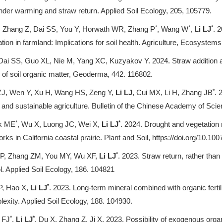
der warming and straw return. Applied Soil Ecology, 205, 105779.
*
*
*
X, Zhang Z, Dai SS, You Y, Horwath WR, Zhang P
, Wang W
,
Li LJ
. 
tion in farmland: Implications for soil health. Agriculture, Ecosyst
 Dai SS, Guo XL, Nie M, Yang XC, Kuzyakov Y. 2024. Straw addition a
y of soil organic matter, Geoderma, 442. 116802.
*
 ZJ, Wen Y, Xu H, Wang HS, Zeng Y,
Li LJ
, Cui MX, Li H, Zhang JB
. 
 and sustainable agriculture. Bulletin of the Chinese Academy of Scie
*
*
ik ME
, Wu X, Luong JC, Wei X,
Li LJ
. 2024. Drought and vegetation re
ks in California coastal prairie. Plant and Soil, https://doi.org/10.1
*
 P, Zhang ZM, You MY, Wu XF,
Li LJ
. 2023. Straw return, rather than
ol. Applied Soil Ecology, 186. 104821
*
P, Hao X,
Li LJ
. 2023. Long-term mineral combined with organic ferti
xity. Applied Soil Ecology, 188. 104930.
*
*
 FJ
,
Li LJ
, Du X, Zhang Z, Ji X. 2023. Possibility of exogenous organ