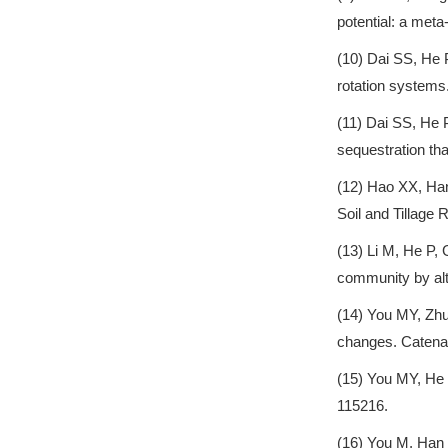
potential: a meta
(10) Dai SS, He
rotation systems.
(11) Dai SS, He
sequestration th
(12) Hao XX, Ha
Soil and Tillage
(13) Li M, He P,
community by alte
(14) You MY, Zh
changes. Catena
(15) You MY, He 
115216.
(16) You M, Han