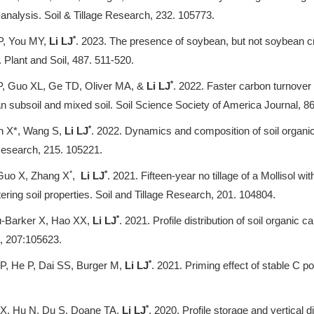
-analysis. Soil & Tillage Research, 232. 105773.
*
 P, You MY,
Li LJ
. 2023. The presence of soybean, but not soybean c
 Plant and Soil, 487. 511-520.
*
 P, Guo XL, Ge TD, Oliver MA, &
Li LJ
. 2022. Faster carbon turnover i
an subsoil and mixed soil. Soil Science Society of America Journal, 8
*
n X*, Wang S,
Li LJ
. 2022. Dynamics and composition of soil organic 
 Research, 215. 105221.
*
*
 Guo X, Zhang X
,
Li LJ
. 2021. Fifteen-year no tillage of a Mollisol wit
ring soil properties. Soil and Tillage Research, 201. 104804.
*
u-Barker X, Hao XX,
Li LJ
. 2021. Profile distribution of soil organic 
, 207:105623.
*
P, He P, Dai SS, Burger M,
Li LJ
. 2021. Priming effect of stable C p
*
 X, Hu N, Du S, Doane TA,
Li LJ
. 2020. Profile storage and vertical d