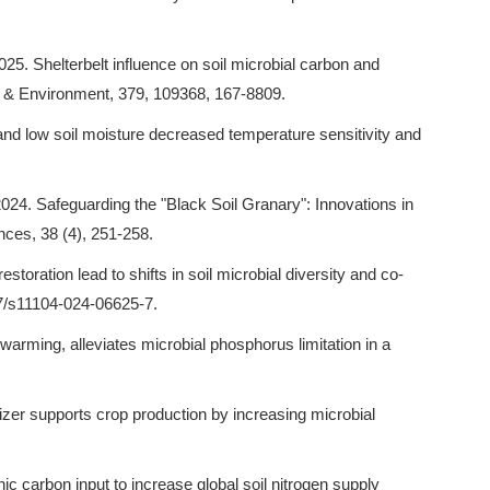
2025. Shelterbelt influence on soil microbial carbon and
ems & Environment, 379, 109368, 167-8809.
nd low soil moisture decreased temperature sensitivity and
2024. Safeguarding the "Black Soil Granary": Innovations in
nces, 38 (4), 251-258.
storation lead to shifts in soil microbial diversity and co-
007/s11104-024-06625-7.
 warming, alleviates microbial phosphorus limitation in a
lizer supports crop production by increasing microbial
ic carbon input to increase global soil nitrogen supply