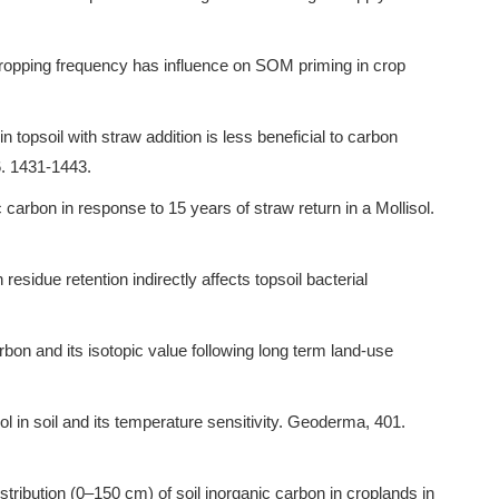
ropping frequency has influence on SOM priming in crop
n topsoil with straw addition is less beneficial to carbon
6. 1431-1443.
carbon in response to 15 years of straw return in a Mollisol.
h residue retention indirectly affects topsoil bacterial
carbon and its isotopic value following long term land-use
ool in soil and its temperature sensitivity. Geoderma, 401.
istribution (0–150 cm) of soil inorganic carbon in croplands in