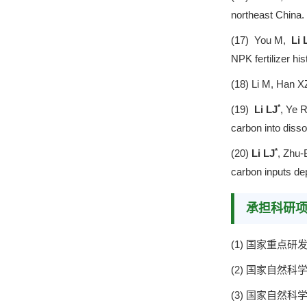
northeast China.
(17) You M,
Li 
NPK fertilizer hi
(18) Li M, Han X
*
(19)
Li LJ
, Ye 
carbon into diss
*
(20)
Li LJ
, Zhu-
carbon inputs dep
承担科研
(1) 国家重点
(2) 国家自然
(3) 国家自然