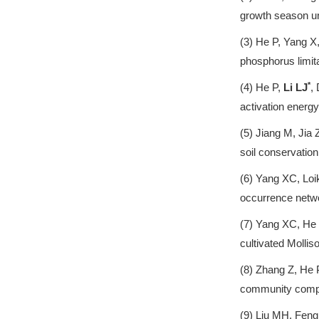
growth season un
(3) He P, Yang 
phosphorus limita
*
(4) He P,
Li LJ
,
activation energ
(5) Jiang M, Jia
soil conservation
(6) Yang XC, Lo
occurrence networ
(7) Yang XC, He
cultivated Mollis
(8) Zhang Z, He 
community comple
(9) Liu MH, Feng