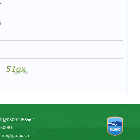
件
取
*
P备05001953号-1
0081
ahrb@iga.ac.cn