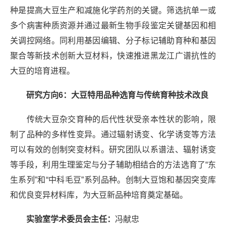
种是提高大豆生产和减施化学药剂的关键。筛选抗单一或
多个病害种质资源并通过最新生物手段鉴定关键基因和相
关调控网络。同利用基因编辑、分子标记辅助育种和基因
聚合等新技术创新大豆材料，快速推进黑龙江广谱抗性的
大豆的培育进程。
研究方向6：
大豆特用品种选育与传统育种技术改良
传统大豆杂交育种的后代性状受亲本性状的影响，限
制了品种的多样性变异。通过辐射诱变、化学诱变等方法
可以有效的创制突变材料。研究团队以系谱法、辐射诱变
等手段，利用生理鉴定与分子辅助相结合的方法选育了
“
东
生系列
”
和
“
中科毛豆
”
系列品种。创制大豆饱和基因突变库
和优良变异材料库，为大豆新品种培育奠定基础。
实验室学术委员会主任：
冯献忠